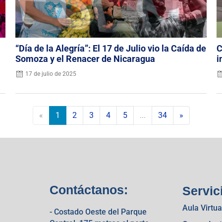
“Día de la Alegría”: El 17 de Julio vio la Caída de
C
Somoza y el Renacer de Nicaragua
i
17 de julio de 2025
«
1
2
3
4
5
...
34
»
Contáctanos:
Servic
Aula Virtua
- Costado Oeste del Parque