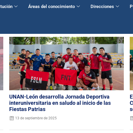
itución
Áreas del conocimiento
Direcciones
P
UNAN-León desarrolla Jornada Deportiva
E
interuniversitaria en saludo al inicio de las
C
Fiestas Patrias
s
13 de septiembre de 2025