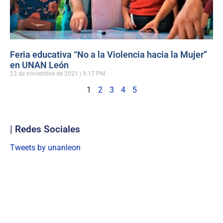
Feria educativa “No a la Violencia hacia la Mujer”
en UNAN León
23 de noviembre de 2021
9:17 PM
1
2
3
4
5
| Redes Sociales
Tweets by unanleon