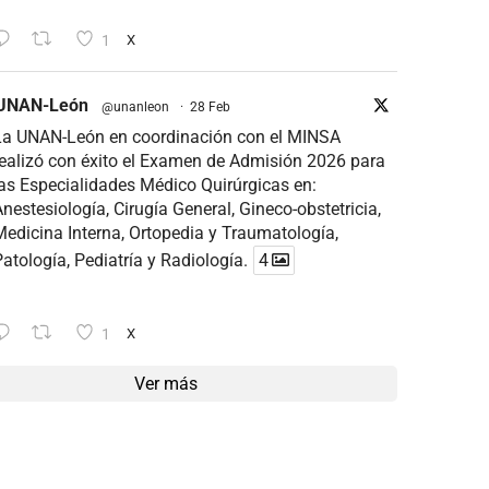
1
X
UNAN-León
@unanleon
·
28 Feb
La UNAN-León en coordinación con el MINSA
ealizó con éxito el Examen de Admisión 2026 para
as Especialidades Médico Quirúrgicas en:
nestesiología, Cirugía General, Gineco-obstetricia,
edicina Interna, Ortopedia y Traumatología,
atología, Pediatría y Radiología.
4
1
X
Ver más