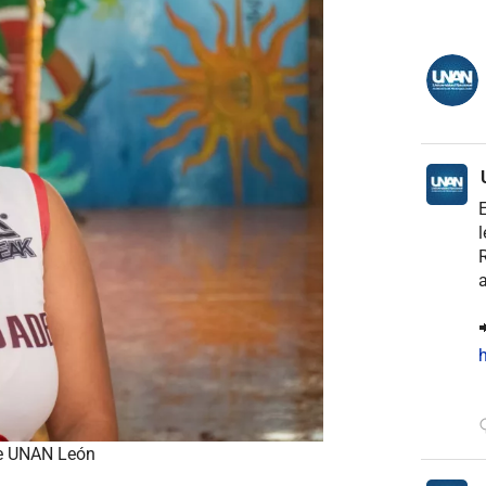
E
l
R
a

h
 de UNAN León