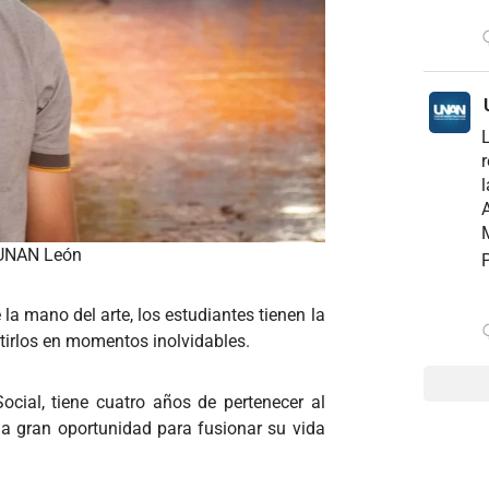
r
l
A
M
e UNAN León
P
a mano del arte, los estudiantes tienen la
rtirlos en momentos inolvidables.
cial, tiene cuatro años de pertenecer al
a gran oportunidad para fusionar su vida