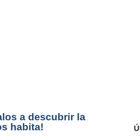
alos a descubrir la
os habita!
Ú