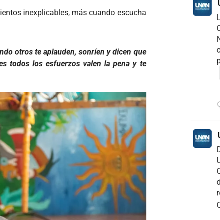
imientos inexplicables, más cuando escucha
C
N
c
ando otros te aplauden, sonríen y dicen que
p
s todos los esfuerzos valen la pena y te
D
U
C
d
r
C