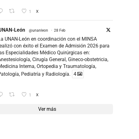
1
X
UNAN-León
@unanleon
·
28 Feb
La UNAN-León en coordinación con el MINSA
ealizó con éxito el Examen de Admisión 2026 para
as Especialidades Médico Quirúrgicas en:
nestesiología, Cirugía General, Gineco-obstetricia,
edicina Interna, Ortopedia y Traumatología,
atología, Pediatría y Radiología.
4
1
X
Ver más