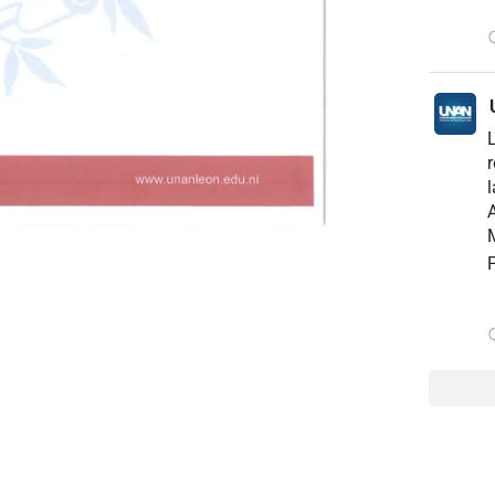
r
l
A
M
P