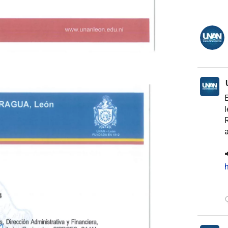
E
l
R
a

h