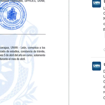
C
N
c
p
D
U
C
d
r
C