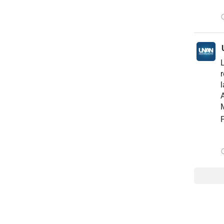
r
l
A
M
P