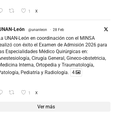
1
X
UNAN-León
@unanleon
·
28 Feb
La UNAN-León en coordinación con el MINSA
ealizó con éxito el Examen de Admisión 2026 para
as Especialidades Médico Quirúrgicas en:
nestesiología, Cirugía General, Gineco-obstetricia,
edicina Interna, Ortopedia y Traumatología,
atología, Pediatría y Radiología.
4
1
X
Ver más