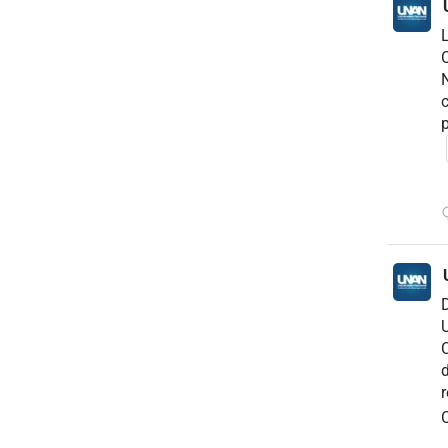
C
N
c
p
D
U
C
d
r
C