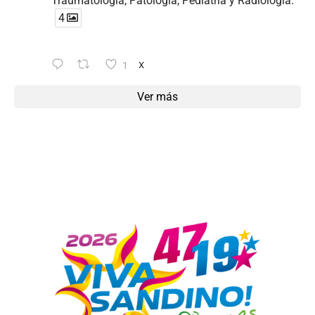
Traumatología, Patología, Pediatría y Radiología.
4
1
X
Ver más