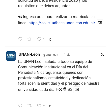
solicitud de Beca Residencia 2026 y los
requisitos que debes adjuntar.
📲 Ingresa aquí para realizar tu matrícula en
línea:
https://solicitudbeca.unanleon.edu.ni/
1
X
UNAN-León
@unanleon
·
1 Mar
La UNAN-León saluda a todo su equipo de
Comunicación Institucional en el Día del
Periodista Nicaragüense, quienes con
profesionalismo, creatividad y dedicación
fortalecen la identidad y el prestigio de nuestra
universidad cada día ✨🎤🎥 ✍
2
X