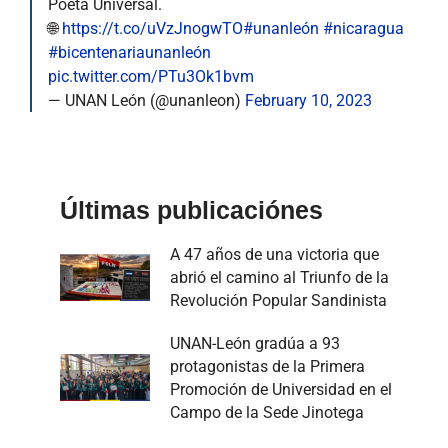
Poeta Universal.
🌐
https://t.co/uVzJnogwTO
#unanleón
#nicaragua
#bicentenariaunanleón
pic.twitter.com/PTu3Ok1bvm
— UNAN León (@unanleon)
February 10, 2023
Últimas publicaciónes
A 47 años de una victoria que
abrió el camino al Triunfo de la
Revolución Popular Sandinista
UNAN-León gradúa a 93
protagonistas de la Primera
Promoción de Universidad en el
Campo de la Sede Jinotega