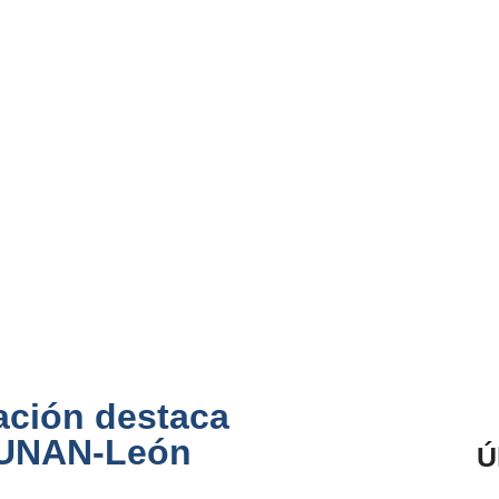
ación destaca
a UNAN-León
Ú