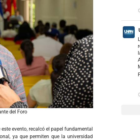
r
l
A
M
P
ante del Foro
 este evento, recalcó el papel fundamental
ional, ya que permiten que la universidad