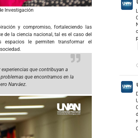
 de Investigación
C
N
iración y compromiso, fortaleciendo las
c
de la ciencia nacional, tal es el caso del
p
 espacios le permiten transformar el
 sociedad.
 experiencias que contribuyan a
s problemas que encontramos en la
ero Narváez.
D
U
C
d
r
C