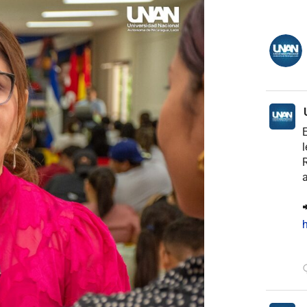
E
l
R
a

h