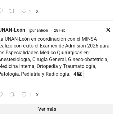
1
X
UNAN-León
@unanleon
·
28 Feb
La UNAN-León en coordinación con el MINSA
ealizó con éxito el Examen de Admisión 2026 para
as Especialidades Médico Quirúrgicas en:
nestesiología, Cirugía General, Gineco-obstetricia,
edicina Interna, Ortopedia y Traumatología,
atología, Pediatría y Radiología.
4
1
X
Ver más