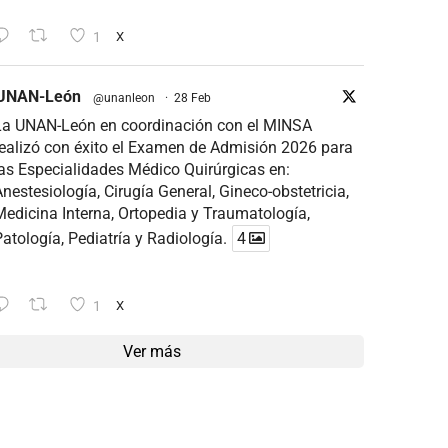
1
X
UNAN-León
@unanleon
·
28 Feb
La UNAN-León en coordinación con el MINSA
ealizó con éxito el Examen de Admisión 2026 para
as Especialidades Médico Quirúrgicas en:
nestesiología, Cirugía General, Gineco-obstetricia,
edicina Interna, Ortopedia y Traumatología,
atología, Pediatría y Radiología.
4
1
X
Ver más