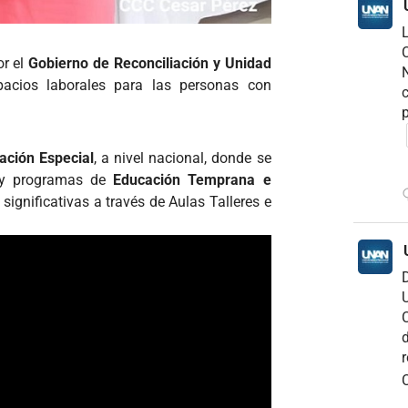
C
or el
Gobierno de Reconciliación y Unidad
N
acios laborales para las personas con
c
p
ación Especial
, a nivel nacional, donde se
y programas de
Educación Temprana e
significativas a través de Aulas Talleres e
D
U
C
d
r
C