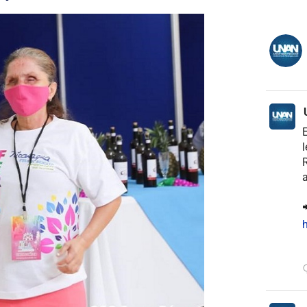
E
l
R
a

h