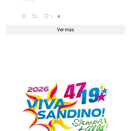
1
X
Ver más