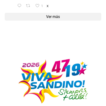
1
X
Ver más