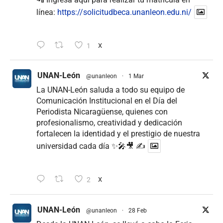
línea:
https://solicitudbeca.unanleon.edu.ni/
1
X
UNAN-León
@unanleon
·
1 Mar
La UNAN-León saluda a todo su equipo de
Comunicación Institucional en el Día del
Periodista Nicaragüense, quienes con
profesionalismo, creatividad y dedicación
fortalecen la identidad y el prestigio de nuestra
universidad cada día ✨🎤🎥 ✍
2
X
UNAN-León
@unanleon
·
28 Feb