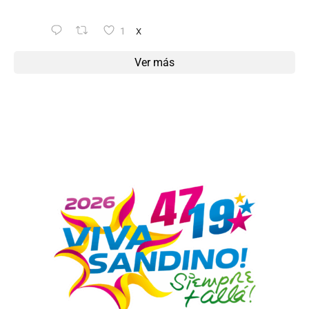
1
X
Ver más