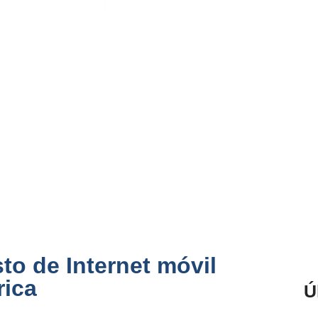
sto de Internet móvil
rica
Ú