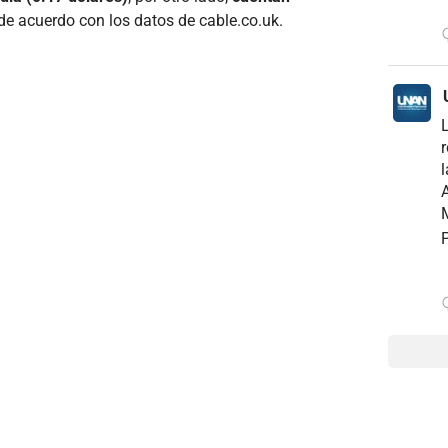
 de acuerdo con los datos de cable.co.uk.
r
l
A
M
P