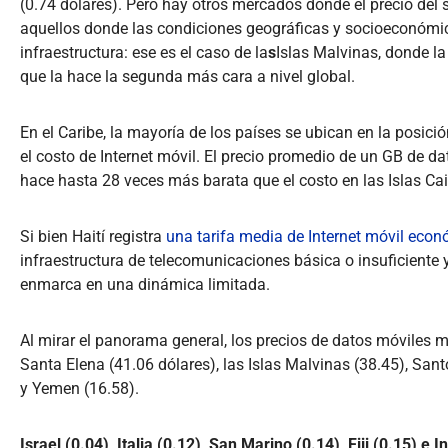
(0.74 dólares). Pero hay otros mercados donde el precio del 
aquellos donde las condiciones geográficas y socioeconómica
infraestructura: ese es el caso de la
s
Islas Malvinas, donde la
que la hace la segunda más cara a nivel global.
En el Caribe, la mayoría de los países se ubican en la posici
el costo de Internet móvil. El precio promedio de un GB de dat
hace hasta 28 veces más barata que el costo en las Islas Ca
Si bien Haití registra
una tarifa media de Internet móvil eco
infraestructura de telecomunicaciones básica o insuficiente 
enmarca en una dinámica limitada.
Al mirar el panorama general, los precios de datos móviles
Santa Elena (41.06 dólares), las Islas Malvinas (38.45), San
y Yemen (16.58).
Israel (0.04), Italia (0.12), San Marino (0.14), Fiji (0.15) e 