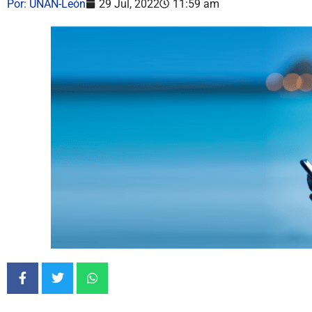
Por:
UNAN-León
29 Jul, 2022
11:59 am