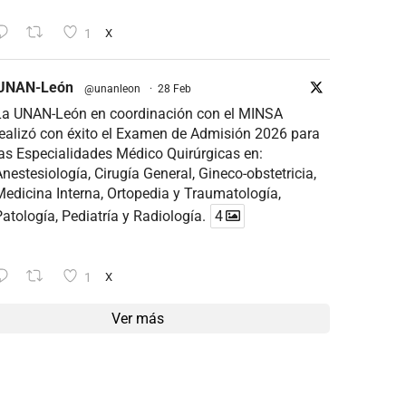
1
X
UNAN-León
@unanleon
·
28 Feb
La UNAN-León en coordinación con el MINSA
ealizó con éxito el Examen de Admisión 2026 para
as Especialidades Médico Quirúrgicas en:
nestesiología, Cirugía General, Gineco-obstetricia,
edicina Interna, Ortopedia y Traumatología,
atología, Pediatría y Radiología.
4
1
X
Ver más