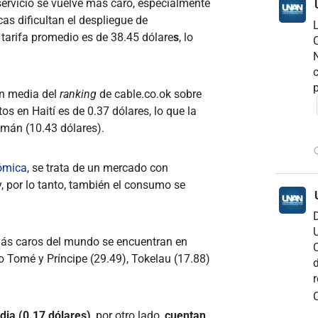
servicio se vuelve más caro, especialmente
s dificultan el despliegue de
 tarifa promedio es de 38.45 dólare
s
, lo
C
N
c
p
ón media del
ranking
de cable.co.ok sobre
os en Haití es de 0.37 dólares, lo que la
imán (10.43 dólares).
nómica
, se trata de un mercado con
y, por lo tanto, también el consumo se
D
U
 más caros del mundo se encuentran en
C
to Tomé y Príncipe (29.49), Tokelau (17.88)
d
r
C
India (0.17 dólares)
, por otro lado,
cuentan