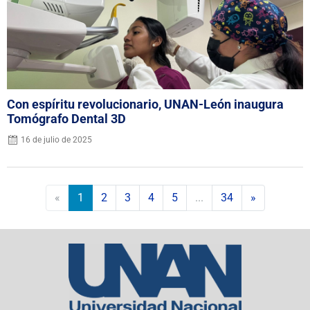
Con espíritu revolucionario, UNAN-León inaugura
Tomógrafo Dental 3D
16 de julio de 2025
«
1
2
3
4
5
...
34
»