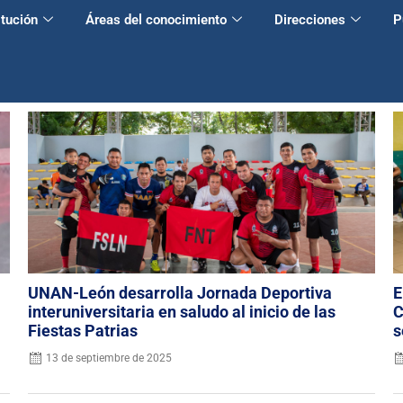
itución
Áreas del conocimiento
Direcciones
P
UNAN-León desarrolla Jornada Deportiva
E
interuniversitaria en saludo al inicio de las
C
Fiestas Patrias
s
13 de septiembre de 2025