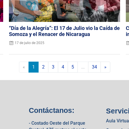
“Día de la Alegría”: El 17 de Julio vio la Caída de
C
Somoza y el Renacer de Nicaragua
i
17 de julio de 2025
«
1
2
3
4
5
...
34
»
Contáctanos:
Servic
Aula Virtua
- Costado Oeste del Parque