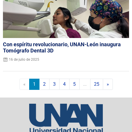
Con espíritu revolucionario, UNAN-León inaugura
Tomógrafo Dental 3D
16 de julio de 2025
«
1
2
3
4
5
...
25
»