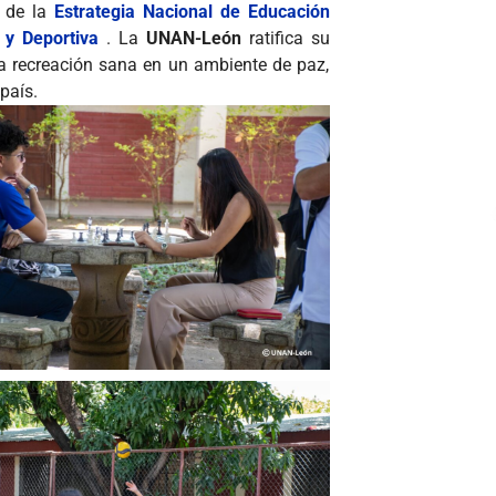
n de la
Estrategia Nacional de Educación
 y Deportiva
. La
UNAN-León
ratifica su
a recreación sana en un ambiente de paz,
país.