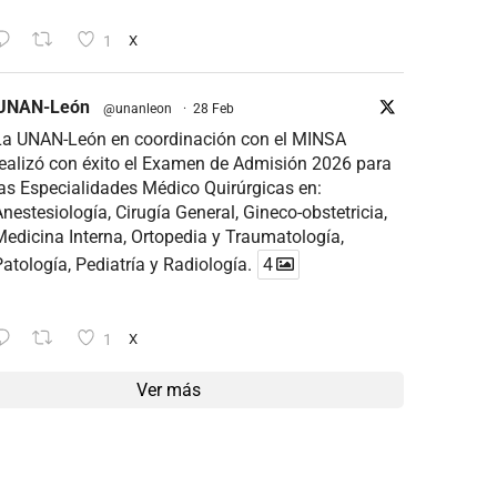
1
X
UNAN-León
@unanleon
·
28 Feb
La UNAN-León en coordinación con el MINSA
ealizó con éxito el Examen de Admisión 2026 para
as Especialidades Médico Quirúrgicas en:
nestesiología, Cirugía General, Gineco-obstetricia,
edicina Interna, Ortopedia y Traumatología,
atología, Pediatría y Radiología.
4
1
X
Ver más