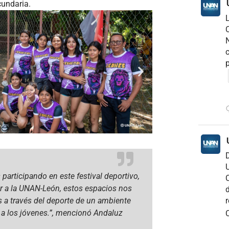
cundaria.
C
N
c
p
D
U
 participando en este festival deportivo,
C
tar a la UNAN-León, estos espacios nos
d
r
 a través del deporte de un ambiente
 a los jóvenes.”, mencionó Andaluz
C
.