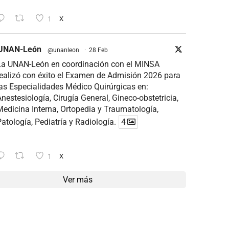
1
X
UNAN-León
@unanleon
·
28 Feb
La UNAN-León en coordinación con el MINSA
ealizó con éxito el Examen de Admisión 2026 para
as Especialidades Médico Quirúrgicas en:
nestesiología, Cirugía General, Gineco-obstetricia,
edicina Interna, Ortopedia y Traumatología,
atología, Pediatría y Radiología.
4
1
X
Ver más