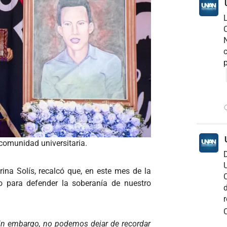
C
N
c
p
comunidad universitaria.
D
U
na Solís, recalcó que, en este mes de la
C
o para defender la soberanía de nuestro
d
r
C
in embargo, no podemos dejar de recordar