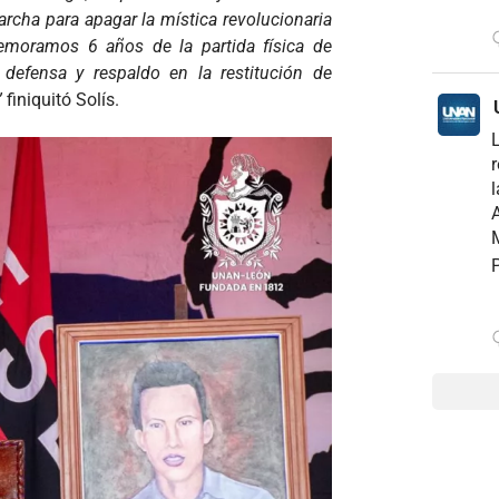
archa para apagar la mística revolucionaria
moramos 6 años de la partida física de
 defensa y respaldo en la restitución de
”
finiquitó Solís.
r
l
A
M
P