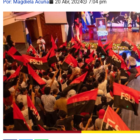
Por:
Magdiela Acuña
20 Abr, 2024
7:04 pm