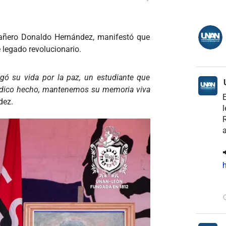
pañero Donaldo Hernández, manifestó que
 legado revolucionario.
gó su vida por la paz, un estudiante que
atídico hecho, mantenemos su memoria viva
E
dez.
l
R
a

h