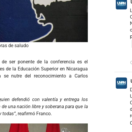
C
N
c
p
bras de saludo
de ser ponente de la conferencia es el
tes de la Educación Superior en Nicaragua
a se nutre del reconocimiento a Carlos
D
U
quien defendió con valentía y entrega los
C
 de una nación libre y soberana para que la
d
y todas”
, reafirmó Franco.
r
C