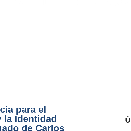
ia para el
y la Identidad
Ú
gado de Carlos