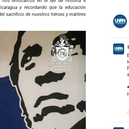
 nos enfocamos en el eje de Historia e
 Nicaragua y recordando que la educación
el sacrificio de nuestros héroes y mártires
E
l
R
a

h