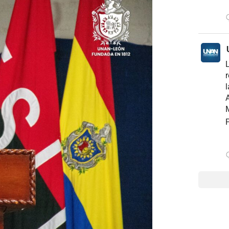
r
l
A
M
P