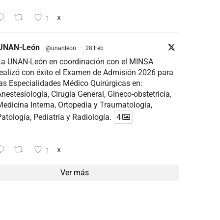
1
X
UNAN-León
@unanleon
·
28 Feb
La UNAN-León en coordinación con el MINSA
ealizó con éxito el Examen de Admisión 2026 para
as Especialidades Médico Quirúrgicas en:
nestesiología, Cirugía General, Gineco-obstetricia,
edicina Interna, Ortopedia y Traumatología,
atología, Pediatría y Radiología.
4
1
X
Ver más