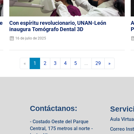
de
Con espíritu revolucionario, UNAN-León
A
inaugura Tomógrafo Dental 3D
P
16 de julio de 2025
«
1
2
3
4
5
...
29
»
Contáctanos:
Servic
Aula Virtua
- Costado Oeste del Parque
Central, 175 metros al norte -
Correo Inst