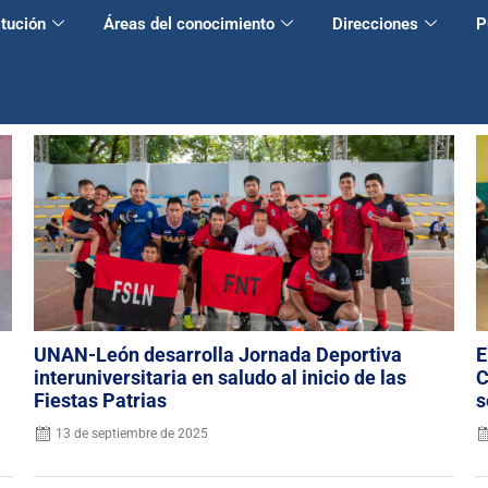
itución
Áreas del conocimiento
Direcciones
P
UNAN-León desarrolla Jornada Deportiva
E
interuniversitaria en saludo al inicio de las
C
Fiestas Patrias
s
13 de septiembre de 2025