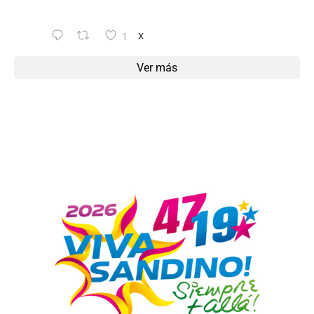
1
X
Ver más