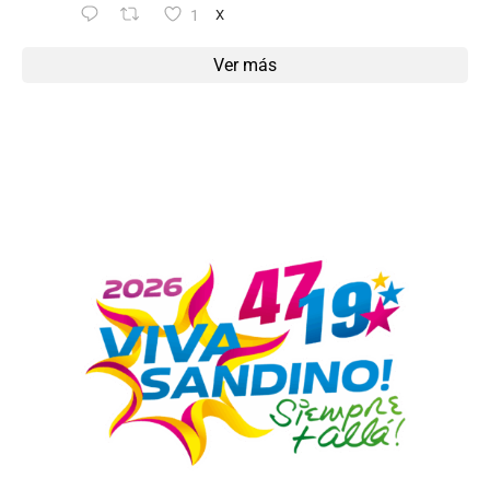
1
X
Ver más