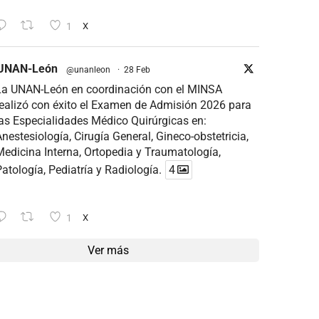
1
X
UNAN-León
@unanleon
·
28 Feb
La UNAN-León en coordinación con el MINSA
ealizó con éxito el Examen de Admisión 2026 para
as Especialidades Médico Quirúrgicas en:
nestesiología, Cirugía General, Gineco-obstetricia,
edicina Interna, Ortopedia y Traumatología,
atología, Pediatría y Radiología.
4
1
X
Ver más