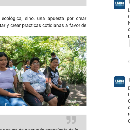
C
 ecológica, sino, una apuesta por crear
N
tar y crear practicas cotidianas a favor de
c
p
D
U
C
d
r
C