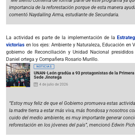
“Me siento contenta de formar parte de este programa ya qu
importancia de la reforestación porque de esta manera ayud
comentó Naydailing Arma, estudiante de Secundaria.
La actividad es parte de la implementación de la
Estrate
victorias
en los ejes: Ambiente y Naturaleza, Educación en 
gobierno de Reconciliación y Unidad Nacional presidido
Daniel ortega y Compañera Rosario Murillo.
NOTICIAS
UNAN-León gradúa a 93 protagonistas de la Primera
Sede Jinotega
4 de julio de 2026
“Estoy muy feliz de que el Gobierno promueva estas activid
la madre tierra a estar más viva, más frondosa y nosotros 
cuido del medio ambiente, es muy importante generar concie
reforestación en los jóvenes del país”, mencionó Edwin Pic