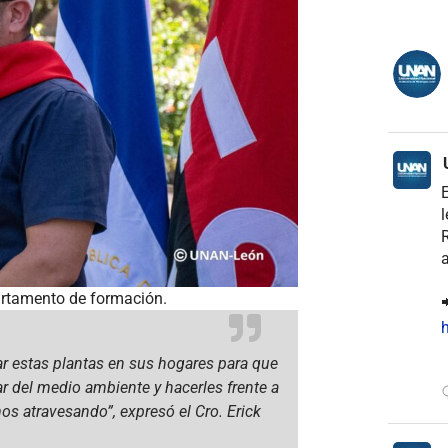
E
l
R
a
partamento de formación.

h
ar estas plantas en sus hogares para que
r del medio ambiente y hacerles frente a
s atravesando”, expresó el Cro. Erick